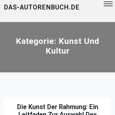
Skip
DAS-AUTORENBUCH.DE
to
content
Close
Menu
Kategorie:
Kunst Und
Kultur
Die Kunst Der Rahmung: Ein
Leitfaden Zur Auswahl Des