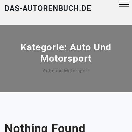
Skip
DAS-AUTORENBUCH.DE
to
content
Close
Menu
Kategorie:
Auto Und
Motorsport
Auto und Motorsport
Nothing Found